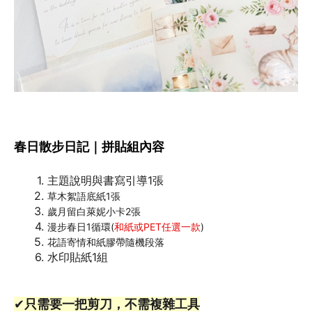
春日散步日記｜拼貼組內容
主題說明與書寫引導1張
草木絮語底紙1張
歲月留白萊妮小卡2張
漫步春日1循環(
和紙或PET任選一款
)
花語寄情和紙膠帶隨機段落
水印貼紙1組
✔只需要一把剪刀，不需複雜工具