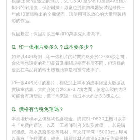
根據Epson實驗室的測試，SL-D530 至少有10萬張4X6相片
輸出的耐用度，保證耐操！原廠也提供自機器安裝起最長三
年或10萬張輸出的全機保固，讓使用可以放心的大量印製精
彩的作品。

保固規定：保固期以三年和10萬張先到者為準。
Q.
印一張相片要多久？成本要多少？
如果以4X6為例，印一張相片的時間約略介於12-30秒之間，
會依照您設定的列印品質及相關規格而有所不同，但這樣的
速度在高品質的輸出機裡頭算是相當有效率了。

印一張4X6尺寸的相片，相紙加上墨水的成本經過大數據及
實驗室估算，大約介於台幣2.8-3.7塊之間，依您印製的內容
可能會有所變動，但平均來說一張成本大約是3.3塊左右。
Q.
價格有含稅免運嗎？
本賣場所標示之價格均包含稅金。購買SL-D530主機可以享
有「免費的運送」以及「工程師到府安裝及教學」。若是購
買相紙、墨水及廢墨盒等耗材，單次訂單滿「5000元」即可
以享有「免費運送」優惠。購買耗材若未滿5000元則需另外