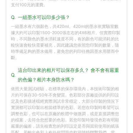
支付100元的運費。
Q.
一組墨水可以印多少張？
一組墨水有六個顏色，共420ml。420ml的墨水依實驗室數
據大約可以印製1500-2000張左右的4X6相片。但實際印製
時，不同顏色的墨水消耗速度不同，有的顏色可能消耗的比
較快速會較快需要補充，因此建議您依照您印製的數量，隨
時準備足夠的墨水備用，避免您的列印任務因墨水用罄而中
斷。
這台印出來的相片可以保存多久？ 會不會有嚴重
Q.
的色偏？相片本身防水嗎？
依照大量測試經驗，在標準的保存環境內，本技術印製的相
片約可保存30-50年不會變質。色彩部分原廠提供的列印設
定及色彩描述檔經實際測試非常穩定，大部分印製的情況下
實測都可以印製出相當標準的色彩。若您在印製時希望可以
調整色彩，也可以在原廠的軟體中做微調，或是直接調整您
的檔案，去符合您想要的色彩。若您印製時發現色彩有明顯
嚴重的偏差，請先檢查您的列印設定是否與當前使用的紙張
匹配，若輸出色彩上有任何問題也歡迎隨時聯繫我們。當